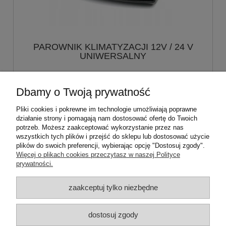
PAROWNIK KLIMATYZACJI 12V / 24 V
UNIWERSALNY
750,00 zł
Dbamy o Twoją prywatność
Pliki cookies i pokrewne im technologie umożliwiają poprawne
do koszyka
działanie strony i pomagają nam dostosować ofertę do Twoich
potrzeb. Możesz zaakceptować wykorzystanie przez nas
wszystkich tych plików i przejść do sklepu lub dostosować użycie
plików do swoich preferencji, wybierając opcję "Dostosuj zgody".
«
1
2
3
4
»
Więcej o plikach cookies przeczytasz w naszej Polityce
prywatności.
Moje konto
zaakceptuj tylko niezbędne
Płatności i dostawa
dostosuj zgody
Informacje