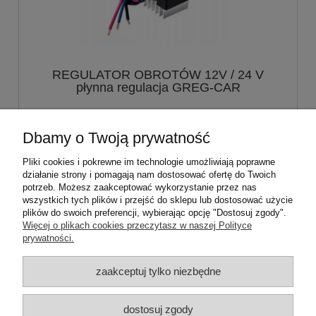
REGULATOR OBROTÓW 12V / 24 V
płynna regulacja GREG-CAR
103,46 zł
Dbamy o Twoją prywatność
Pliki cookies i pokrewne im technologie umożliwiają poprawne
do koszyka
działanie strony i pomagają nam dostosować ofertę do Twoich
potrzeb. Możesz zaakceptować wykorzystanie przez nas
wszystkich tych plików i przejść do sklepu lub dostosować użycie
plików do swoich preferencji, wybierając opcję "Dostosuj zgody".
«
1
2
3
»
Więcej o plikach cookies przeczytasz w naszej Polityce
prywatności.
Moje konto
zaakceptuj tylko niezbędne
Płatności i dostawa
dostosuj zgody