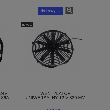
do koszyka
nowość
 24V
WENTYLATOR
-86A
UNIWERSALNY 12 V 330 MM
/ 380 MM SSĄCY 14 CALI