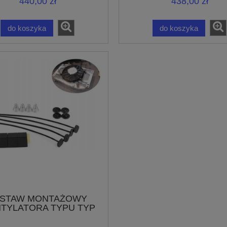
440,00 zł
438,00 zł
do koszyka
do koszyka
ESTAW MONTAŻOWY
TYLATORA TYPU TYP
SPAL i INNE