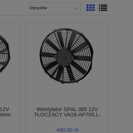
12V
Wentylator SPAL 385 12V
85mm
TŁOCZĄCY VA18-AP70/LL-
86S
440,00 zł