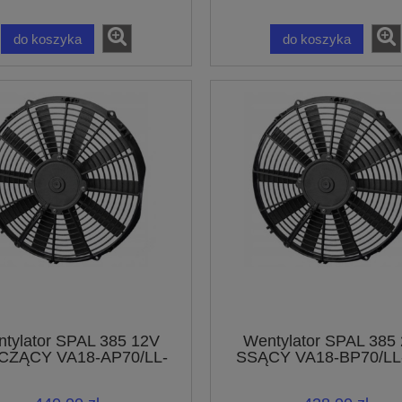
do koszyka
do koszyka
tylator SPAL 385 12V
Wentylator SPAL 385
CZĄCY VA18-AP70/LL-
SSĄCY VA18-BP70/LL
86S
SSANIE