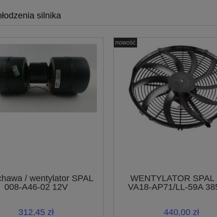
łodzenia silnika
nowość
hawa / wentylator SPAL
WENTYLATOR SPAL 
008-A46-02 12V
VA18-AP71/LL-59A 3
SSĄCY
312,45 zł
440,00 zł